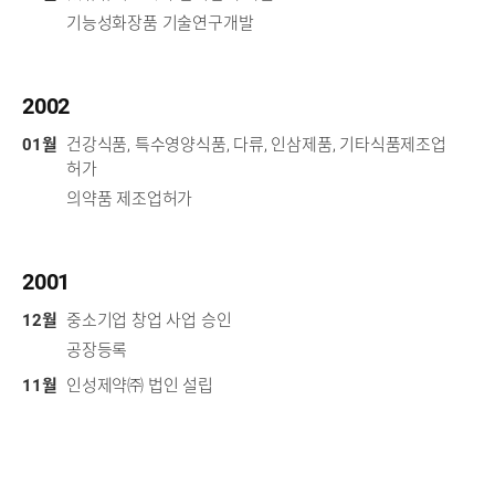
기능성화장품 기술연구개발
2002
01월
건강식품, 특수영양식품, 다류, 인삼제품, 기타식품제조업
허가
의약품 제조업허가
2001
12월
중소기업 창업 사업 승인
공장등록
11월
인성제약㈜ 법인 설립