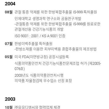
2004
08월
관절 통증 억제를 위한 한방복합추출물 IS-999 특허출원
인제대학교 생명과학 연구소와 공동연구개발
-관절통증 억제를 위한 한방복합추출물 IS-999를 원료로한
관절개선용 건강기능식품의 개발
ISO 9001 : 2001 / KS A 9001 인증
07월
한방미백추출물 특허출원
-한방소재를 이용한 피부미백용 혼합추출물의 제조방법
05월
미국 FDA(미연방규정) 공장시설등록
식품의약품안전처 건강기능식품전문제조업 허가 (제2005-
076호)
2003년도 식품의약품안전처시행
의약품 자율점검제 우수업소 선정 표창
2003
10월
㈜유유디앤씨와 협력업체 체결