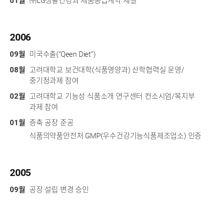
01월
㈜LG생활건강과 제품공급계약 체결
2006
09월
미국수출(“Qeen Diet”)
08월
고려대학교 보건대학(식품영양과) 산학협력실 운영/
중기청과제 참여
02월
고려대학교 기능성 식품소개 연구센터 컨소시엄/복지부
과제 참여
01월
증축 공장 준공
식품의약품안전처 GMP(우수건강기능식품제조업소) 인증
2005
09월
공장 설립 변경 승인