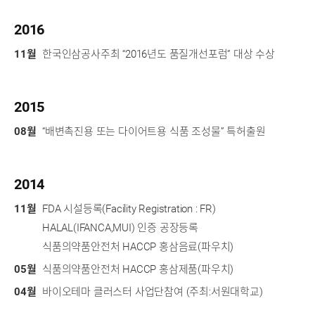
2016
11월
한국인삼공사주최 “2016년도 품질개선포럼” 대상 수상
2015
08월
“배변촉진용 또는 다이어트용 식품 조성물” 특허출원
2014
11월
FDA 시설등록(Facility Registration : FR)
HALAL(IFANCA,MUI) 인증 공장등록
식품의약품안전처 HACCP 홍삼음료(파우치)
05월
식품의약품안전처 HACCP 홍삼제품(파우치)
04월
바이오테마 클러스터 사업단참여 (주최:서원대학교)